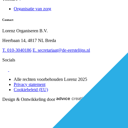
Advies
Organisatie van zorg
Whitepapers
Arbeidsmarkt & vakmanschap
Partners
Financiering
Vacatures
Contact
RESV en Leerbehoeften
Partner worden?
Digitalisering
Over BiancAI
Lorenz Organiseren B.V.
Leiderschap & samenwerking
Sociaal domein
Heerbaan 14, 4817 NL Breda
Strategie & Innovatie
T.
010-3040186
E.
secretariaat@de-eerstelijns.nl
Socials
Alle rechten voorbehouden Lorenz 2025
Privacy statement
Cookiebeleid (EU)
Design & Ontwikkeling door