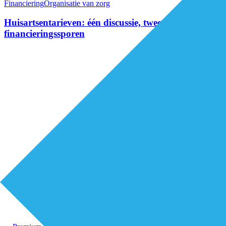
Financiering
Organisatie van zorg
Huisartsentarieven: één discussie, twee
financieringssporen