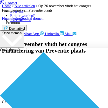
Contact
Home
Alle artikelen
Op 26 november vindt het congres
Financiering van Preventie plaats
Over ons
Partner worden?
Financiering
Sociaal domein
Over BiancAI
Premium
Deel artikel
Onze thema's
Facebook
WhatsApp
LinkedIn
Mail
Op 26 november vindt het congres
Financiering van Preventie plaats
Onze thema's
Geplaatst door
Redactie