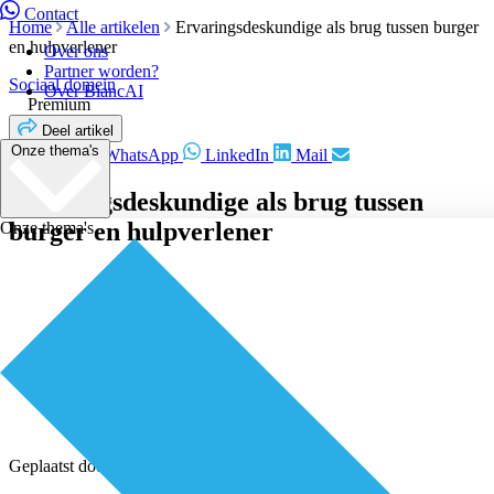
Contact
Home
Alle artikelen
Ervaringsdeskundige als brug tussen burger
en hulpverlener
Over ons
Partner worden?
Sociaal domein
Over BiancAI
Premium
Deel artikel
Onze thema's
Facebook
WhatsApp
LinkedIn
Mail
Ervaringsdeskundige als brug tussen
burger en hulpverlener
Onze thema's
Geplaatst door
Redactie