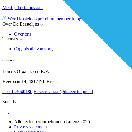
Meld je kosteloos aan
Word kosteloos premium member
Inloggen
Over De Eerstelijns
Over ons
Thema's
Nieuws
Advies
Organisatie van zorg
Whitepapers
Arbeidsmarkt & vakmanschap
Partners
Financiering
Vacatures
Contact
RESV en Leerbehoeften
Partner worden?
Digitalisering
Over BiancAI
Lorenz Organiseren B.V.
Leiderschap & samenwerking
Sociaal domein
Heerbaan 14, 4817 NL Breda
Strategie & Innovatie
T.
010-3040186
E.
secretariaat@de-eerstelijns.nl
Socials
Alle rechten voorbehouden Lorenz 2025
Privacy statement