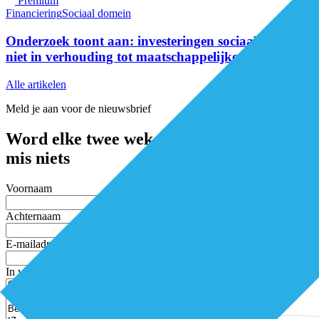
Premium
Financiering
Sociaal domein
Onderzoek toont aan: investeringen sociaal werk
niet in verhouding tot maatschappelijke opgaven
Alle artikelen
Meld je aan voor de nieuwsbrief
Word elke twee weken geïnspireerd en
mis niets
Voornaam
Achternaam
E-mailadres
In welke thema’s ben je geïnteresseerd?