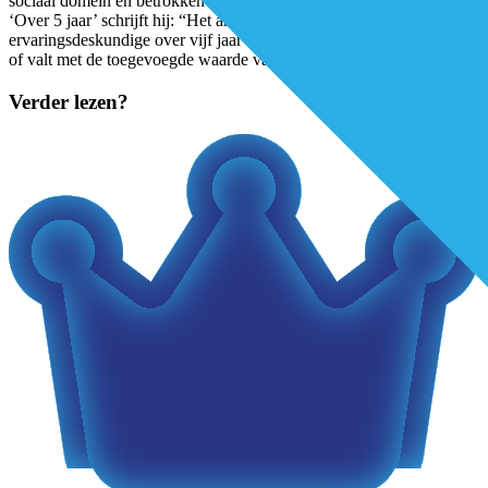
sociaal domein en betrokken binnen de ggz. In zijn gastcolumn
‘Over 5 jaar’ schrijft hij: “Het antwoord op de vraag waar de
ervaringsdeskundige over vijf jaar staat in het sociaal domein, staat
of valt met de toegevoegde waarde van een ervaringswerker.
...
Verder lezen?