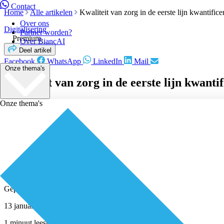
Contact
Home
Alle artikelen
Kwaliteit van zorg in de eerste lijn kwantifice
Over ons
Digitalisering
Partner worden?
Premium
Over BiancAI
Deel artikel
Facebook
WhatsApp
LinkedIn
Mail
Onze thema's
Kwaliteit van zorg in de eerste lijn kwanti
Onze thema's
Geplaatst door
Redactie
13 januari 2021
1 minuut leestijd