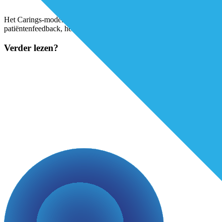
Het Carings-model gaat uit van vijf pijlers die in samenhang iets ze
patiëntenfeedback, het werkgeluk van de medewerkers en de bedrijfsv
Verder lezen?