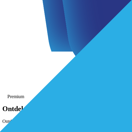
Premium
Ontdek
kosteloos
alle premium-ar
Ontdek kosteloos alle premium artikelen. Activeer gratis je De Eersteli
Meld je kosteloos aan
Inloggen