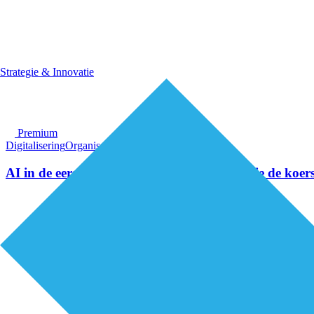
Strategie & Innovatie
Premium
Digitalisering
Organisatie van zorg
AI in de eerstelijnszorg: een kompas voor wie de koer