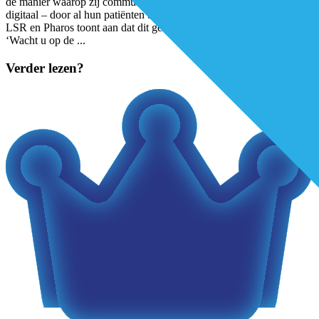
de manier waarop zij communiceren – schriftelijk en (steeds vaker)
digitaal – door al hun patiënten begrepen wordt. Een project van het
LSR en Pharos toont aan dat dit geen vanzelfsprekendheid is.
‘Wacht u op de
...
Verder lezen?