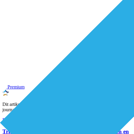
Premium
Dit artikel is geschreven door een onafhankelijke De Eerstelijns-
journalist
Eerstelijnszorg
Organisatie van zorg
Triageteam Positieve Gezondheid helpt patiënten en