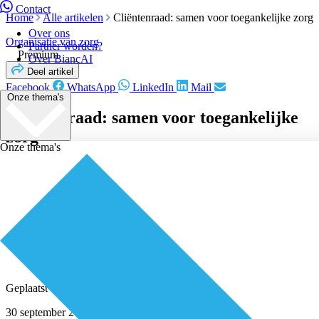
Contact
Home
Alle artikelen
Cliëntenraad: samen voor toegankelijke zorg
Over ons
Organisatie van zorg
Partner worden?
Premium
Over BiancAI
Deel artikel
Facebook
WhatsApp
LinkedIn
Mail
Onze thema's
Cliëntenraad: samen voor toegankelijke
zorg
Onze thema's
Geplaatst door
Redactie
30 september 2021