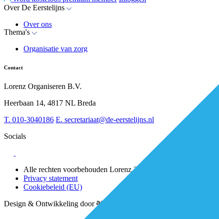
Over De Eerstelijns
Over ons
Thema's
Nieuws
Advies
Organisatie van zorg
Whitepapers
Arbeidsmarkt & vakmanschap
Partners
Financiering
Vacatures
Contact
RESV en Leerbehoeften
Partner worden?
Digitalisering
Over BiancAI
Lorenz Organiseren B.V.
Leiderschap & samenwerking
Sociaal domein
Heerbaan 14, 4817 NL Breda
Strategie & Innovatie
T.
010-3040186
E.
secretariaat@de-eerstelijns.nl
Socials
Alle rechten voorbehouden Lorenz 2025
Privacy statement
Cookiebeleid (EU)
Design & Ontwikkeling door