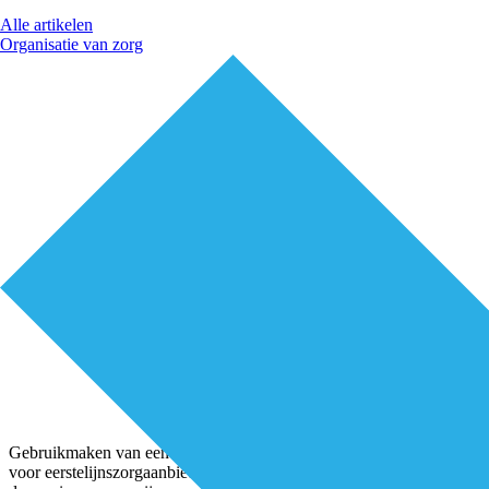
Alle artikelen
Organisatie van zorg
Gebruikmaken van een cliëntenraad kan grote meerwaarde hebben
voor eerstelijnszorgaanbieders. Bijvoorbeeld om te garanderen dat