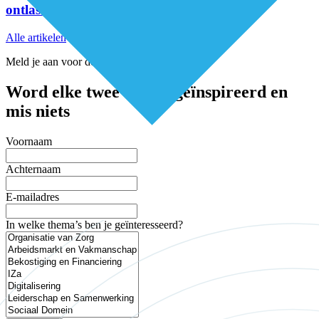
ontlast de huisarts
Alle artikelen
Meld je aan voor de nieuwsbrief
Word elke twee weken geïnspireerd en
mis niets
Voornaam
Achternaam
E-mailadres
In welke thema’s ben je geïnteresseerd?