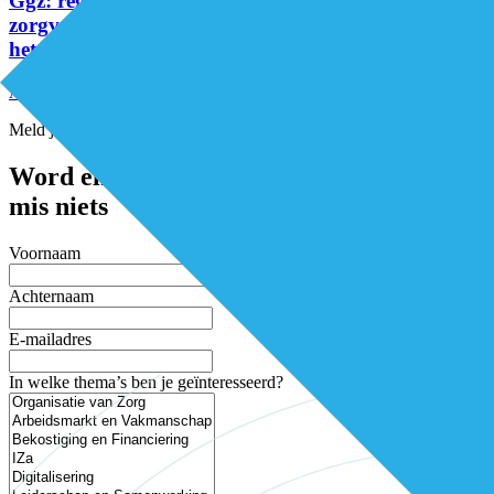
Ggz: regionale stuurinformatie voor gemeenten en
zorgverzekeraars én zeer bruikbaar als regiobeeld in
het kader van transformatiemiddelen IZa!
Alle artikelen
Meld je aan voor de nieuwsbrief
Word elke twee weken geïnspireerd en
mis niets
Voornaam
Achternaam
E-mailadres
In welke thema’s ben je geïnteresseerd?