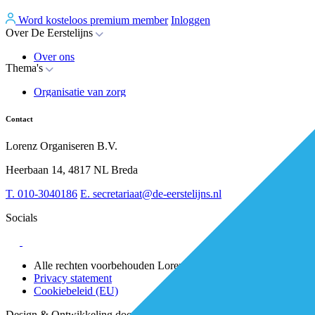
Word kosteloos premium member
Inloggen
Over De Eerstelijns
Over ons
Thema's
Nieuws
Advies
Organisatie van zorg
Whitepapers
Arbeidsmarkt & vakmanschap
Partners
Financiering
Vacatures
Contact
RESV en Leerbehoeften
Partner worden?
Digitalisering
Over BiancAI
Lorenz Organiseren B.V.
Leiderschap & samenwerking
Sociaal domein
Heerbaan 14, 4817 NL Breda
Strategie & Innovatie
T.
010-3040186
E.
secretariaat@de-eerstelijns.nl
Socials
Alle rechten voorbehouden Lorenz 2025
Privacy statement
Cookiebeleid (EU)
Design & Ontwikkeling door