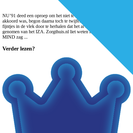
NU’91 deed een oproep om het niet te tekenen. V&VN, dat eerder
akkoord was, begon daarna toch te twijfelen. FNV wreef nog even
fijntjes in de vlek door te herhalen dat het al in juli afstand had
genomen van het IZA. Zorgthuis.nl liet weten niet te tekenen. Ook
MIND zag
...
Verder lezen?