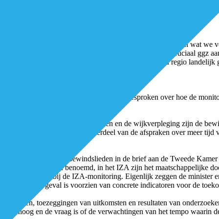
on-ziekenhuizen
is een van de initiatieven die de eerste snelle toets van het beoordel
tgesteld en gepubliceerd. In de handreiking staat opgenomen wat we ve
aan de hand van een inventarisatiemodel in beeld welk cruciaal ggz aan
uciale ggz. Vanaf juli 2023 worden de overzichten period regio landeli
rganiseerd kan worden.
A
n zal lopen. De afgelopen maanden is er gesproken over hoe de monito
 doelgroepen.
de gemaakte afspraken met huisartsen en de wijkverpleging zijn de bew
ben partijen gezamenlijk, als onderdeel van de afspraken over meer t
e doelen, formuleren de bewindslieden in de brief aan de Tweede Kamer 
stens als indicatoren benoemd, in het IZA zijn het maatschappelijke doe
 en betrokken bij de IZA-monitoring. Eigenlijk zeggen de minister en st
jlage in ieder geval is voorzien van concrete indicatoren voor de toeko
esafspraken, toezeggingen van uitkomsten en resultaten van onderzoeke
 enorm hoog en de vraag is of de verwachtingen van het tempo waarin de