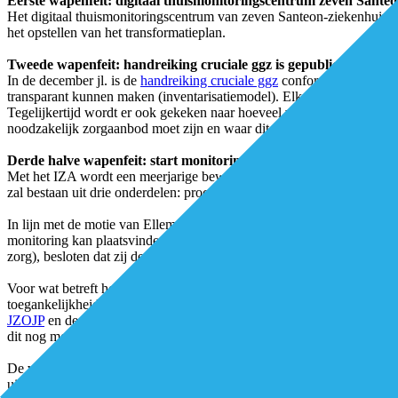
Eerste wapenfeit: digitaal thuismonitoringscentrum zeven Sante
Het digitaal thuismonitoringscentrum van zeven Santeon-ziekenhuizen 
het opstellen van het transformatieplan.
Tweede wapenfeit: handreiking cruciale ggz is gepubliceerd
In de december jl. is de
handreiking cruciale ggz
conform afspraak vas
transparant kunnen maken (inventarisatiemodel). Elke regio brengt nu 
Tegelijkertijd wordt er ook gekeken naar hoeveel vraag er is naar cr
noodzakelijk zorgaanbod moet zijn en waar dit aanbod het beste geo
Derde halve wapenfeit: start monitoring van effecten van het IZ
Met het IZA wordt een meerjarige beweging ingezet die meerdere jare
zal bestaan uit drie onderdelen: proces, beweging en uitkomsten voor
In lijn met de motie van Ellemeet en Kuiken over de monitoring van 
monitoring kan plaatsvinden. Ten aanzien van de huisartsenzorg heb
zorg), besloten dat zij de voortgang (zelf) zullen gaan monitoren.
Voor wat betreft het zicht krijgen het gebied van de maatschappelijk
toegankelijkheid. In het sociaal domein zijn deze twee begrippen hoog
JZOJP
en de komende periode zal deze set dus verder worden uitgebreid
dit nog moet worden uitgewerkt. Maar omdat de indicatorenset in de bi
De voortgangsbrief van de bewindslieden bevat dus vooral veel proc
uitgewerkt en veel goede voorbeelden uit de praktijk. Het tempo ligt