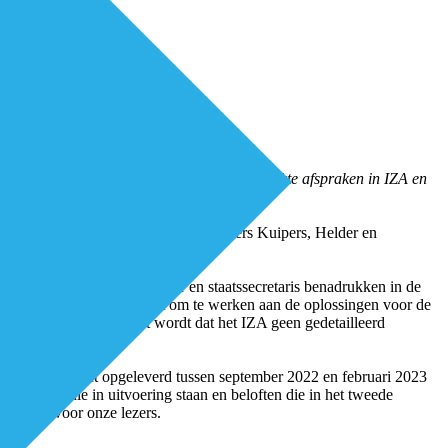
de webinar over de voortgang van de gemaakte afspraken in IZA en
n de werkagenda, schrijven de Ministers Kuipers, Helder en
n de uitvoering. De minister en staatssecretaris benadrukken in de
inig tijd en ruimte overblijft om te werken aan de oplossingen voor de
e behaald zijn. Benadrukt wordt dat het IZA geen gedetailleerd
ie het IZA heeft opgeleverd tussen september 2022 en februari 2023
kenningen die in uitvoering staan en beloften die in het tweede
je gezet voor onze lezers.