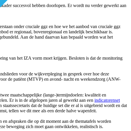
ingskader succesvol hebben doorlopen. Er wordt nu verder gewerkt aan
rstaan onder cruciale ggz en hoe we het aanbod van cruciale ggz
bod er regionaal, bovenregionaal en landelijk beschikbaar is.
jk gebundeld. Aan de hand daarvan kan bepaald worden wat het
ring van het IZA vorm moet krijgen. Besloten is dat de monitoring
indslieden voor de wijkverpleging in gesprek over hoe deze
ijd voor de patiënt (MTVP) en avond- nacht en weekendzorg (ANW-
twee maatschappelijke (lange-)termijndoelen: kwaliteit en
len. Er is in de afgelopen jaren al gewerkt aan een
indicatorenset
aatssecretaris dat de huidige set die er al is uitgebreid wordt en dat
mst, tellen we dit mee als een derde halve wapenfeit.
n en afspraken die op dit moment aan de thematafels worden
ze beweging zich moet gaan ontwikkelen, realistisch is.