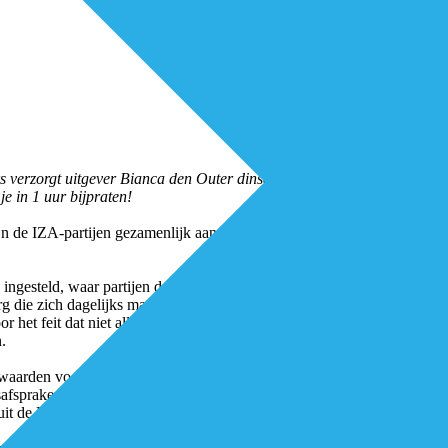
s verzorgt uitgever Bianca den Outer dinsdag 21 maart 2023 een twee
je in 1 uur bijpraten!
n de IZA-partijen gezamenlijk aan de slag gegaan met de uitvoering va
ingesteld, waar partijen de afspraken verder uitwerken en vormgeven aa
g die zich dagelijks manifesteert. Daardoor bestaat het risico dat er we
r het feit dat niet alle deadlines die benoemd zijn in het IZA tot nu to
.
rwaarden voor het IZA langsgelopen en worden de eerste wapenfeiten d
afspraken die gemaakt zijn, ambities die zijn omarmd door partijen, ver
it de Kamerbrief de echte eerste wapenfeiten of opbrengsten op een rijt