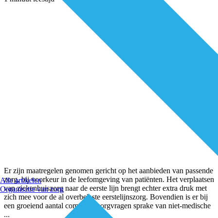
Er zijn maatregelen genomen gericht op het aanbieden van passende
zorg, bij voorkeur in de leefomgeving van patiënten. Het verplaatsen
Alle artikelen
van ziekenhuiszorg naar de eerste lijn brengt echter extra druk met
Organisatie van zorg
zich mee voor de al overbelaste eerstelijnszorg. Bovendien is er bij
een groeiend aantal complexe zorgvragen sprake van niet-medische
...