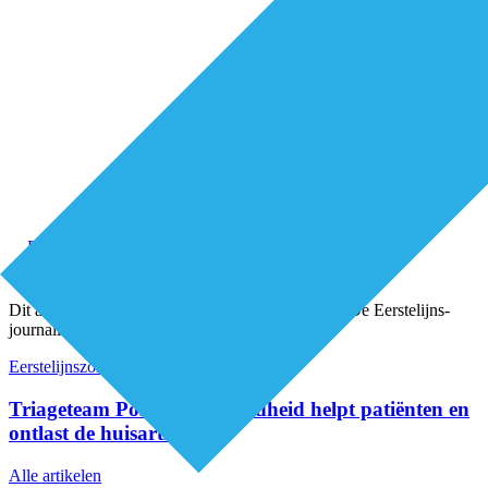
Premium
Dit artikel is geschreven door een onafhankelijke De Eerstelijns-
journalist
Eerstelijnszorg
Organisatie van zorg
Triageteam Positieve Gezondheid helpt patiënten en
ontlast de huisarts
Alle artikelen