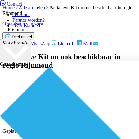
Contact
Home
Alle artikelen
Palliatieve Kit nu ook beschikbaar in regio
Rijnmond
Over ons
Partner worden?
Organisatie van zorg
Over BiancAI
Premium
Deel artikel
Onze thema's
Facebook
WhatsApp
LinkedIn
Mail
Palliatieve Kit nu ook beschikbaar in
regio Rijnmond
Onze thema's
Geplaatst door
Redactie