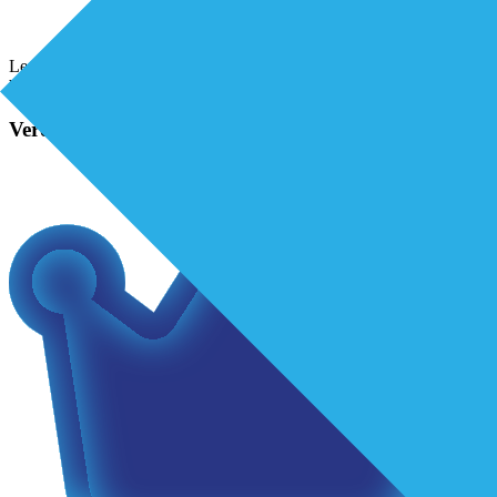
Lees hier het hele artikel! 0.9 artikel, 13-06-24, palliatieve kit nu ook
beschikbaar in regio rijnmondDownloaden
Verder lezen?