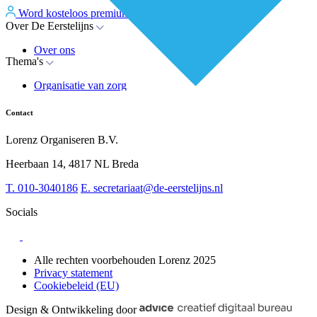
Word kosteloos premium member
Inloggen
Over De Eerstelijns
Over ons
Thema's
Nieuws
Advies
Organisatie van zorg
Whitepapers
Arbeidsmarkt & vakmanschap
Partners
Financiering
Vacatures
Contact
RESV en Leerbehoeften
Partner worden?
Digitalisering
Over BiancAI
Lorenz Organiseren B.V.
Leiderschap & samenwerking
Sociaal domein
Heerbaan 14, 4817 NL Breda
Strategie & Innovatie
T.
010-3040186
E.
secretariaat@de-eerstelijns.nl
Socials
Alle rechten voorbehouden Lorenz 2025
Privacy statement
Cookiebeleid (EU)
Design & Ontwikkeling door