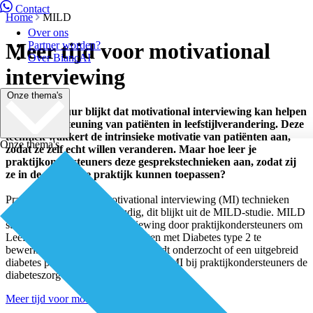
Contact
Home
MILD
Over ons
Meer tijd voor motivational
Partner worden?
Over BiancAI
interviewing
Onze thema's
Uit de literatuur blijkt dat motivational interviewing kan helpen
bij de ondersteuning van patiën­ten in leefstijlverandering. Deze
techniek wakkert de intrinsieke motivatie van patiënten aan,
Onze thema's
zodat ze zelf echt willen veranderen. Maar hoe leer je
praktijkondersteuners deze gesprekstech­nieken aan, zodat zij
ze in de dagelijkse praktijk kunnen toepassen?
Praktijkondersteuners motivational interviewing (MI) technieken
aanleren is niet heel eenvoudig, dit blijkt uit de MILD-studie. MILD
staat voor Motivational Interviewing door praktijkondersteuners om
Leefstijlveranderingen bij patiënten met Diabetes type 2 te
bewerkstelligen. In deze studie wordt onderzocht of een uitgebreid
diabetes programma met de focus op MI bij praktijkondersteuners de
diabeteszorg kan verbeteren.
Meer tijd voor motivational interviewing