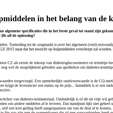
lpmiddelen in het belang van de 
n algemene specificaties die in het beste geval tot stand zijn gek
 fits all
de oplossing?
len. Toetreding tot de zorgmarkt is over het algemeen (veel) eenvoudig
Z 2015 staat dat het toezicht op hulpmiddelen verscherpt zal worden. 
en CZ als eerste de inkoop van diabetesglucosemeters en teststrips hee
t nog wel de mogelijkheid geboden aan apotheken om diabetes-teststrips
voorwaarden toegevoegd. Een opmerkelijke randvoorwaarde is de CQ-meti
re krijgt de leverancier een malus op de prijs... Inmiddels is er een 
nciers.
chen van diabetes-testmateriaal. Onduidelijk is of dit uit vrije wil ge
den om andere middelen af te leveren. Dat standpunt lijkt niet geheel uit
 zelf een kort geding heeft aangespannen om van de deal af te komen, o
in lijn zou zijn met de overeenkomst die zij met zorgaanbieders heeft 