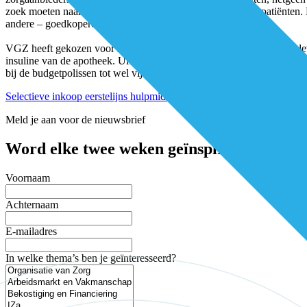
zoek moeten naar alternatieven, en niet alleen voor nieuwe patiënten.
andere – goedkopere – variant wordt.
VGZ heeft gekozen voor selectieve inkoop bij een aantal landelijke le
insuline van de apotheek. Uiteraard kan de patiënt er ook voor kiezen d
bij de budgetpolissen tot wel vijftig procent van het gecontracteerde t
Selectieve inkoop eerstelijns hulpmiddelen in het belang van de klant
Meld je aan voor de nieuwsbrief
Word elke twee weken geïnspireerd en mis 
Voornaam
Achternaam
E-mailadres
In welke thema’s ben je geïnteresseerd?