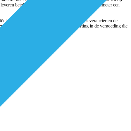
te leveren betekent dat ook de bijbehorende bloedglucosemeter een
ënten de teststrips afnemen van een landelijke leverancier en de
ere restitutievergoeding. Dit betekent een korting in de vergoeding die