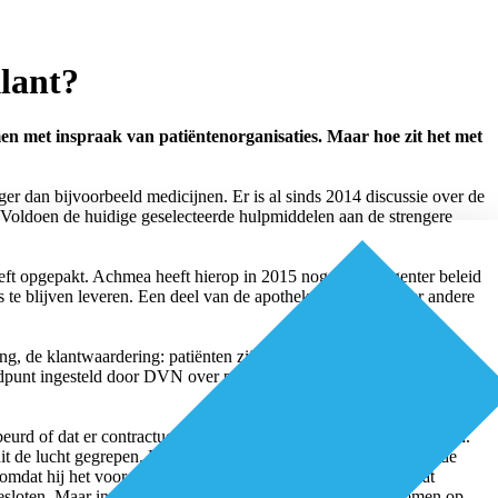
klant?
omen met inspraak van patiëntenorganisaties. Maar hoe zit het met
er dan bijvoorbeeld medicijnen. Er is al sinds 2014 discussie over de
Voldoen de huidige geselecteerde hulpmiddelen aan de strengere
ft opgepakt. Achmea heeft hierop in 2015 nog een stringenter beleid
 te blijven leveren. Een deel van de apotheken heeft – onder andere
ng, de klantwaardering: patiënten zijn gedwongen overgestapt en
meldpunt ingesteld door DVN over problemen met hulpmiddelen. Er
beurd of dat er contractuele voorwaarden van zorgverzekeraars zijn.
 de lucht gegrepen. De prijsstelling is zo laag dat de partij die de
mdat hij het voor die prijs niet kan leveren. Achmea vindt dat
gesloten. Maar in de praktijk zal een apotheek om rond te komen op