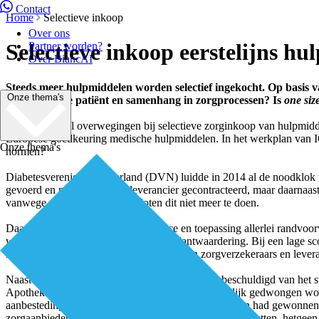
Contact
Home
Selectieve inkoop
Over ons
Selectieve inkoop eerstelijns hu
Partner worden?
Over BiancAI
Steeds meer hulpmiddelen worden selectief ingekocht. Op basis va
Onze thema's
de individuele patiënt en samenhang in zorgprocessen? Is
one size
Er is een aantal overwegingen bij selectieve zorginkoop van hulpmidde
Europese goedkeuring medische hulpmiddelen. In het werkplan van IG
Onze thema's
normen?
Diabetesvereniging Nederland (DVN) luidde in 2014 al de noodklok to
gevoerd en nog slechts één leverancier gecontracteerd, maar daarnaas
vanwege de prijsstelling – besloten dit niet meer te doen.
Daarnaast zijn aan de levering, service en toepassing allerlei rand
worden vervolgens bevraagd op hun klantwaardering. Bij een lage sco
lopen inmiddels diverse rechtszaken tussen zorgverzekeraars en levera
Naast zorgverzekeraars worden ook apothekers beschuldigd van het swit
Apothekers stellen dat zij door de prijsstelling feitelijk gedwongen wor
aanbesteding voor levering van diabetes-testmaterialen had gewonnen,
zorgaanbieders patiënten niet tegen hun wil mogen omzetten, hetgeen 