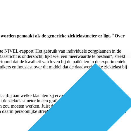
worden gemaakt als de generieke ziektelastmeter er ligt. "Over
ente NIVEL-rapport 'Het gebruik van individuele zorgplannen in de
stricht is onderzocht, lijkt wel een meerwaarde te bestaan", steekt
etoond dat de kwaliteit van leven bij de patiënten in de experimentele
ikers enthousiast over dit middel dat de daadwerkelijke ziektelast bij
daarbij aan welke klachten zij ervaren en hoeveel ze bewegen. De
rkt de ziektelastmeter in een grafiek met ballonnen. Groene ballonnen
 zou moeten werken. Juist door dit visuele aspect is het voor
en daarin persoonlijke streefdoelen op te nemen." Het komt er volgens