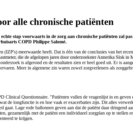
or alle chronische patiënten
chte stap voorwaarts in de zorg aan chronische patiënten zal pas 
derhuisarts COPD Philippe Salomé.
nen (IZP's) meerwaarde heeft. Dat is één van de conclusies van het rec
tmeter, die de afgelopen jaren door onderzoekster Annerika Slok in Maa
nderzoek is afgerond en de resultaten zien er heel goed uit. Er is aang
r ervaren. Meer in algemene zin waren zowel zorgverleners als zorggebru
linical Questionnaire. "Patiënten vullen de vragenlijst in en geven 
 wat de longfunctie is en hoe vaak er exacerbaties zijn. Dit alles verwe
oed gaat. Lage rode ballonnen geven aan dat de patiënt daar dringend aan
ten, gezamenlijk met de patiënt een individueel zorgplan op te stellen 
teerd te krijgen.