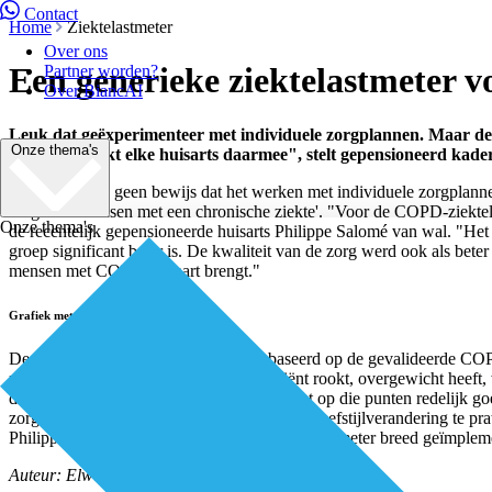
Contact
Home
Ziektelastmeter
Over ons
Een generieke ziektelastmeter vo
Partner worden?
Over BiancAI
Leuk dat geëxperimenteer met individuele zorgplannen. Maar de e
Onze thema's
vier jaar werkt elke huisarts daarmee", stelt gepensioneerd ka
Er is nog altijd geen bewijs dat het werken met individuele zorgplan
zorg voor mensen met een chronische ziekte'. "Voor de COPD-ziektelas
Onze thema's
de recentelijk gepensioneerde huisarts Philippe Salomé van wal. "Het o
groep significant beter is. De kwaliteit van de zorg werd ook als bete
mensen met COPD in kaart brengt."
Grafiek met ballonnen
De COPD-ziektelastmeter is mede gebaseerd op de gevalideerde COPD C
praktijkondersteuner voegt toe of de patiënt rookt, overgewicht heeft,
die ver van de X-as staan, betekenen dat het op die punten redelijk g
zorgverleners makkelijker om concreet over leefstijlverandering te pra
Philippe Salomé nu op aan de COPD-ziektelastmeter breed geïmplemen
Auteur: Elwin Lammers