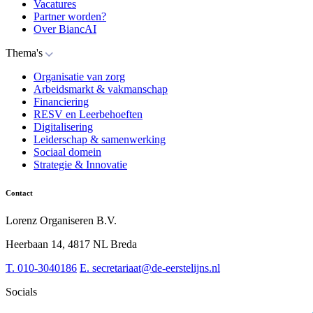
Vacatures
Partner worden?
Over BiancAI
Thema's
Organisatie van zorg
Arbeidsmarkt & vakmanschap
Financiering
RESV en Leerbehoeften
Digitalisering
Leiderschap & samenwerking
Sociaal domein
Strategie & Innovatie
Contact
Lorenz Organiseren B.V.
Heerbaan 14, 4817 NL Breda
T.
010-3040186
E.
secretariaat@de-eerstelijns.nl
Socials