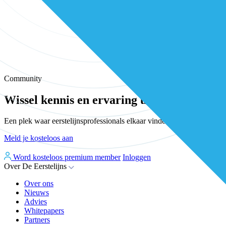
Community
Wissel kennis en ervaring uit met andere e
Een plek waar eerstelijnsprofessionals elkaar vinden, versterken en 
Meld je kosteloos aan
Word kosteloos premium member
Inloggen
Over De Eerstelijns
Over ons
Nieuws
Advies
Whitepapers
Partners