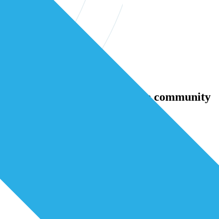
erstelijns professionals in onze community
samen verder bouwen aan betere zorg.