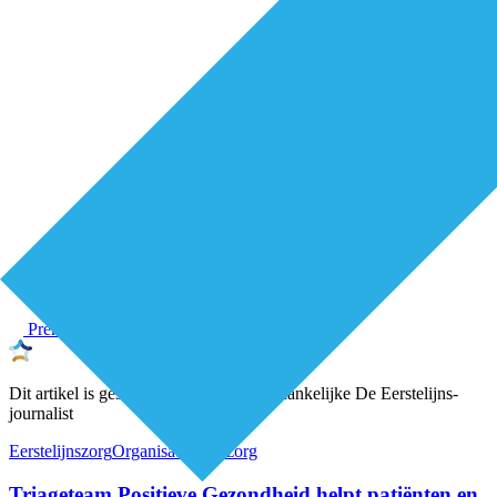
Premium
Dit artikel is geschreven door een onafhankelijke De Eerstelijns-
journalist
Eerstelijnszorg
Organisatie van zorg
Triageteam Positieve Gezondheid helpt patiënten en