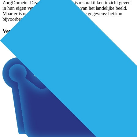
ZorgDomein. Deze cijfers kunnen huisartspraktijken inzicht geven
in hun eigen verwijsgedrag ten opzichte van het landelijke beeld.
Maar er is nog veel meer mogelijk met deze gegevens: het kan
bijvoorbeeld ook van nut
...
Verder lezen?