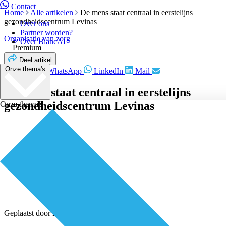
Contact
Home
Alle artikelen
De mens staat centraal in eerstelijns
gezondheidscentrum Levinas
Over ons
Partner worden?
Organisatie van zorg
Over BiancAI
Premium
Deel artikel
Onze thema's
Facebook
WhatsApp
LinkedIn
Mail
De mens staat centraal in eerstelijns
gezondheidscentrum Levinas
Onze thema's
Geplaatst door
Redactie