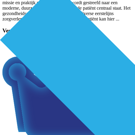
missie en praktijk vormgegeven. Er wordt gestreefd naar een
moderne, duurzame organisatie waarin de patiënt centraal staat. Het
gezondheidscentrum biedt onderdak aan diverse eerstelijns
zorgverleners. Van huisarts tot pedicure, de patiënt kan hier
...
Verder lezen?