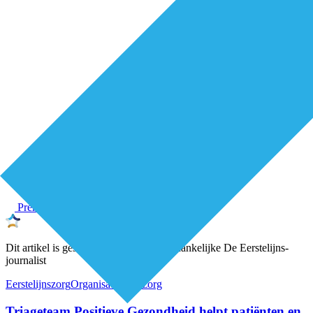
Premium
Dit artikel is geschreven door een onafhankelijke De Eerstelijns-
journalist
Eerstelijnszorg
Organisatie van zorg
Triageteam Positieve Gezondheid helpt patiënten en