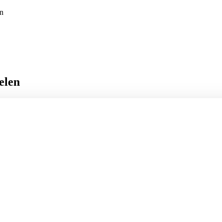
en
elen