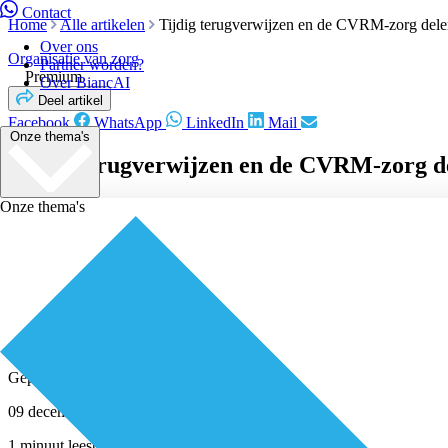
Contact
Home
Alle artikelen
Tijdig terugverwijzen en de CVRM-zorg del
Over ons
Organisatie van zorg
Partner worden?
Premium
Over BiancAI
Deel artikel
Facebook
WhatsApp
LinkedIn
Mail
Onze thema's
Tijdig terugverwijzen en de CVRM-zorg d
Onze thema's
Geplaatst door
Redactie
09 december 2015
1 minuut leestijd