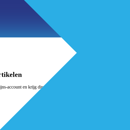
tikelen
jns-account en krijg direct toegang.