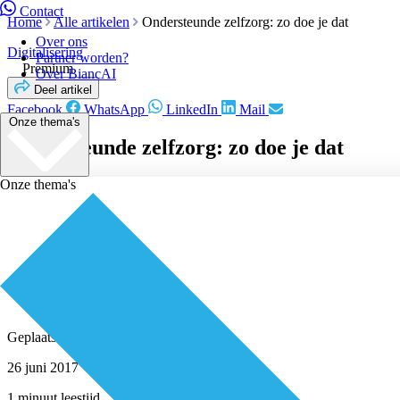
Contact
Home
Alle artikelen
Ondersteunde zelfzorg: zo doe je dat
Over ons
Digitalisering
Partner worden?
Premium
Over BiancAI
Deel artikel
Facebook
WhatsApp
LinkedIn
Mail
Onze thema's
Ondersteunde zelfzorg: zo doe je dat
Onze thema's
Geplaatst door
Redactie
26 juni 2017
1 minuut leestijd