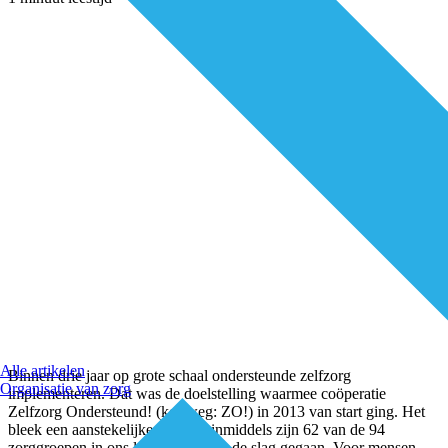
Alle artikelen
Binnen drie jaar op grote schaal ondersteunde zelfzorg
Organisatie van zorg
implementeren. Dat was de doelstelling waarmee coöperatie
Zelfzorg Ondersteund! (kortweg: ZO!) in 2013 van start ging. Het
bleek een aanstekelijke ambitie: inmiddels zijn 62 van de 94
zorggroepen in ons land ermee aan de slag gegaan. Voor mensen