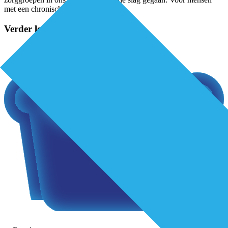
met een chronische aandoening is
...
Verder lezen?