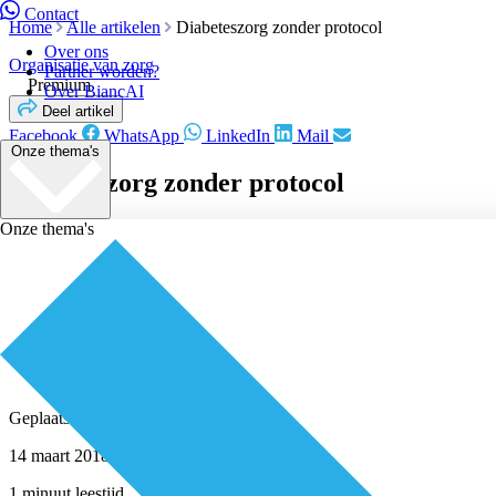
Contact
Home
Alle artikelen
Diabeteszorg zonder protocol
Over ons
Organisatie van zorg
Partner worden?
Premium
Over BiancAI
Deel artikel
Facebook
WhatsApp
LinkedIn
Mail
Onze thema's
Diabeteszorg zonder protocol
Onze thema's
Geplaatst door
Redactie
14 maart 2018
1 minuut leestijd