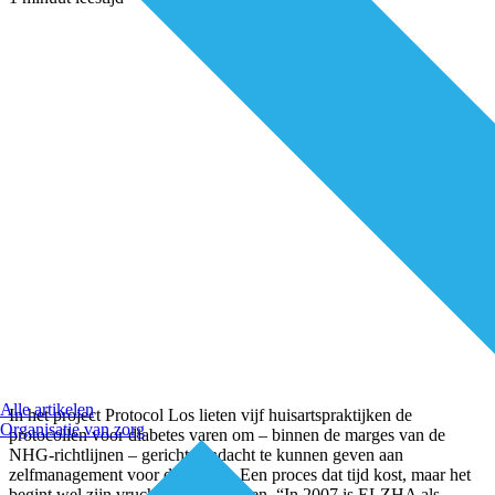
Alle artikelen
In het project Protocol Los lieten vijf huisartspraktijken de
Organisatie van zorg
protocollen voor diabetes varen om – binnen de marges van de
NHG-richtlijnen – gericht aandacht te kunnen geven aan
zelfmanagement voor de patiënt. Een proces dat tijd kost, maar het
begint wel zijn vruchten af te werpen. “In 2007 is ELZHA als
...