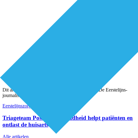
Premium
Dit artikel is geschreven door een onafhankelijke De Eerstelijns-
journalist
Eerstelijnszorg
Organisatie van zorg
Triageteam Positieve Gezondheid helpt patiënten en
ontlast de huisarts
Alle artikelen