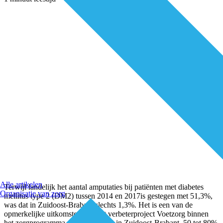
Alle artikelen
Terwijl landelijk het aantal amputaties bij patiënten met diabetes
Organisatie van zorg
mellitus type 2 (DM2) tussen 2014 en 2017is gestegen met 51,3%,
was dat in Zuidoost-Brabant slechts 1,3%. Het is een van de
opmerkelijke uitkomsten van het verbeterproject Voetzorg binnen
het zorgprogramma diabetes type 2 in Zuidoost-Brabant. 50 tot 80%