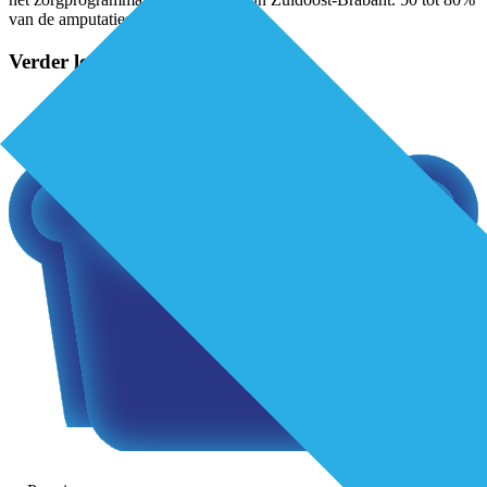
van de amputaties
...
Verder lezen?