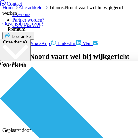
Contact
Home
Alle artikelen
Tilburg-Noord vaart wel bij wijkgericht
werken
Over ons
Partner worden?
Organisatie van zorg
Over BiancAI
Premium
Deel artikel
Onze thema's
Facebook
WhatsApp
LinkedIn
Mail
Tilburg-Noord vaart wel bij wijkgericht
werken
Onze thema's
Geplaatst door
Redactie