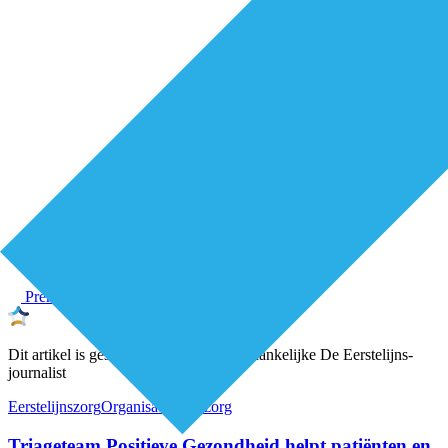
Premium
Dit artikel is geschreven door een onafhankelijke De Eerstelijns-
journalist
Eerstelijnszorg
Organisatie van zorg
Triageteam Positieve Gezondheid helpt patiënten en