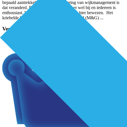
bepaald aantrekkelijk. Sinds de invoering van wijkmanagement is
dat veranderd. Patiënt en huisarts varen er wel bij en iedereen is
enthousiast. Wijkgericht werken heeft zich hier bewezen. Het
kriebelde bij arts Maatschappij & Gezondheid (M&G)
...
Verder lezen?