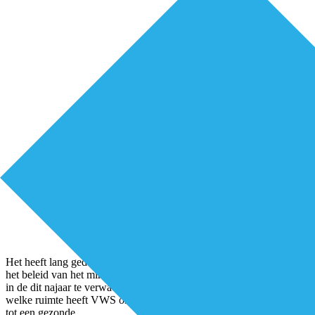
Het heeft lang geduurd, maar preventie is nu een centraal begrip in
het beleid van het ministerie van VWS. Dat het ook een plaats krijgt
in de dit najaar te verwachten contourennota ligt voor de hand. Maar
welke ruimte heeft VWS om het individu daadwerkelijk te bewegen
tot een gezonde
...