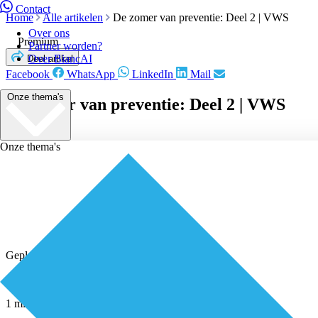
Contact
Home
Alle artikelen
De zomer van preventie: Deel 2 | VWS
Over ons
Premium
Partner worden?
Over BiancAI
Deel artikel
Facebook
WhatsApp
LinkedIn
Mail
Onze thema's
De zomer van preventie: Deel 2 | VWS
Onze thema's
Geplaatst door
Redactie
27 juli 2020
1 minuut leestijd