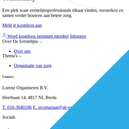
Een plek waar eerstelijnsprofessionals elkaar vinden, versterken en
samen verder bouwen aan betere zorg.
Meld je kosteloos aan
Word kosteloos premium member
Inloggen
Over De Eerstelijns
Over ons
Thema's
Nieuws
Advies
Organisatie van zorg
Whitepapers
Arbeidsmarkt & vakmanschap
Partners
Financiering
Vacatures
Contact
RESV en Leerbehoeften
Partner worden?
Digitalisering
Over BiancAI
Lorenz Organiseren B.V.
Leiderschap & samenwerking
Sociaal domein
Heerbaan 14, 4817 NL Breda
Strategie & Innovatie
T.
010-3040186
E.
secretariaat@de-eerstelijns.nl
Socials