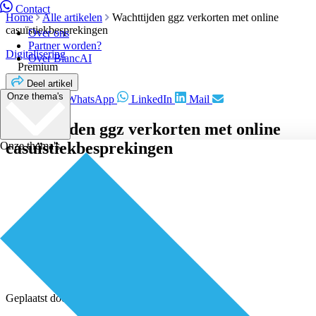
Contact
Home
Alle artikelen
Wachttijden ggz verkorten met online
casuïstiekbesprekingen
Over ons
Partner worden?
Digitalisering
Over BiancAI
Premium
Deel artikel
Onze thema's
Facebook
WhatsApp
LinkedIn
Mail
Wachttijden ggz verkorten met online
casuïstiekbesprekingen
Onze thema's
Geplaatst door
Redactie