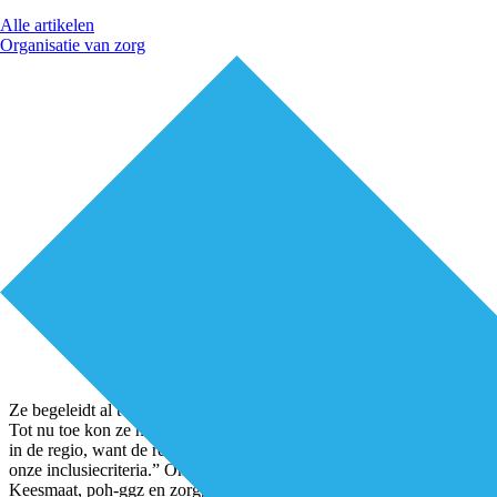
Alle artikelen
Organisatie van zorg
Ze begeleidt al twee jaar een patiënt met verslavingsproblematiek.
Tot nu toe kon ze hem niet plaatsen bij een van de ggz-instellingen
in de regio, want de reactie was steeds: “Patiënt voldoet niet aan
onze inclusiecriteria.” Om wanhopig van te worden, zegt Eline
Keesmaat, poh-ggz en zorgprogrammacoördinator ggz bij