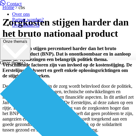
Contact
Home
cbs
Over ons
Zorgkosten stijgen harder dan
Partner worden?
Over BiancAI
het bruto nationaal product
Onze thema's
De zorgkosten stijgen percentueel harder dan het bruto
nationaal product (BNP). Dat is onontkoombaar en in aanloop
naar de verkiezingen een belangrijk politiek thema.
Onze thema's
Verschillende factoren zijn van invloed op de kostenstijging. De
Eerstelijns analyseert en geeft enkele oplossingsrichtingen om
de stijging te beperken.
De kostenontwikkeling in de zorg wordt beïnvloed door de politiek,
demografische ontwikkelingen, technische ontwikkelingen en
innovaties, sociale, juridische en financiële aspecten. In dit artikel zet
Jan Erik de Wildt, directeur van De Eerstelijns, al deze zaken op een
rijtje. De conclusie is dat een stijging van de zorgkosten hoger dan
het BNP onontkoombaar is. Op zich hoeft dat geen probleem te zijn,
aangezien er een unaniem hoge waarde wordt toegekend aan een
goede gezondheid, maar het zet wel een druk op de solidariteit
tussen gezond en ziek, arm en rijk en oud en jong.