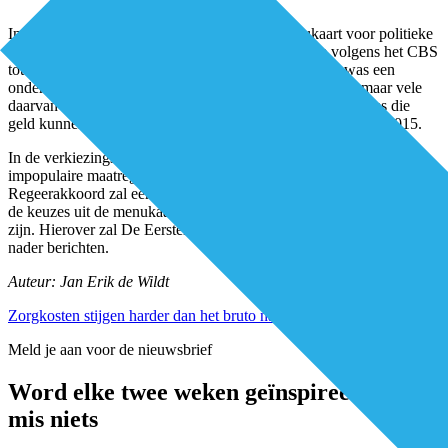
In mei 2015 publiceerde De Eerstelijns de menukaart voor politieke
keuzes. Hierin zijn 28 maatregelen opgenomen die volgens het CBS
tot macro-economische besparing kunnen leiden. Dit was een
onderdeel van een veel grotere keuze aan beleidsopties, maar vele
daarvan kosten juist extra geld. Alleen de beleidsinterventies die
geld kunnen opleveren zijn opgenomen in de menukaart uit 2015.
In de verkiezingsprogramma’s die nu in de maak zijn, zullen
impopulaire maatregelen niet worden opgenomen. Maar in het
Regeerakkoord zal een combinatie van de bovenstaande analyse en
de keuzes uit de menukaart van 2015 gegarandeerd terug te vinden
zijn. Hierover zal De Eerstelijns in aanloop naar de verkiezingen
nader berichten.
Auteur: Jan Erik de Wildt
Zorgkosten stijgen harder dan het bruto nationaal product
Meld je aan voor de nieuwsbrief
Word elke twee weken geïnspireerd en
mis niets