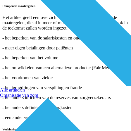
Dempende maatregelen
Het artikel geeft een overzicht van mogelijke kostendempende
maatregelen, die al in meer of mindere mate worden benut en ook in
de toekomst zullen worden ingezet:
- het beperken van de salariskosten en ondernemersinkomsten
- meer eigen betalingen door patiënten
- het beperken van het volume
- het ontwikkelen van een alternatieve productie (Fair Medicine)
- het voorkomen van ziekte
- het terugdringen van verspilling en fraude
Alle artikelen
Organisatie van zorg
- het anders inrichten van de reserves van zorgverzekeraars
- het anders definiëren van zorgkosten
- een ander verzekeringssysteem
Verkiezingen 2017