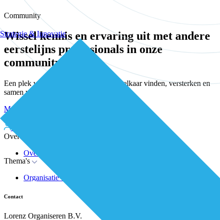
Community
Strategie & Innovatie
Wissel kennis en ervaring uit met andere
eerstelijns professionals in onze
community
Een plek waar eerstelijnsprofessionals elkaar vinden, versterken en
samen verder bouwen aan betere zorg.
Meld je kosteloos aan
Word kosteloos premium member
Inloggen
Over De Eerstelijns
Over ons
Thema's
Nieuws
Advies
Organisatie van zorg
Whitepapers
Arbeidsmarkt & vakmanschap
Partners
Financiering
Vacatures
Contact
RESV en Leerbehoeften
Partner worden?
Digitalisering
Over BiancAI
Lorenz Organiseren B.V.