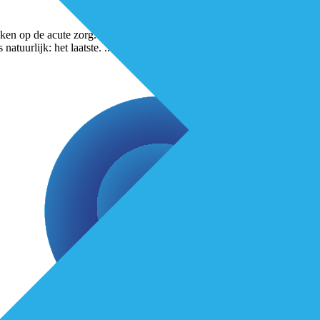
akken op de acute zorg. In het Regionaal Overleg Acute Zorgketen hebbe
atuurlijk: het laatste.
...