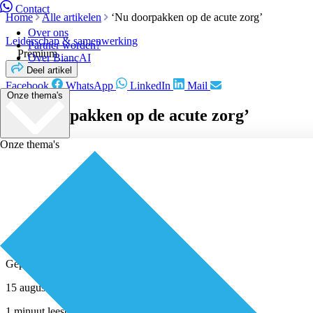
Contact
Home
Alle artikelen
‘Nu doorpakken op de acute zorg’
Over ons
Leiderschap & samenwerking
Partner worden?
Premium
Over BiancAI
Deel artikel
Facebook
WhatsApp
LinkedIn
Mail
Onze thema's
‘Nu doorpakken op de acute zorg’
Onze thema's
Geplaatst door
Redactie
15 augustus 2019
1 minuut leestijd