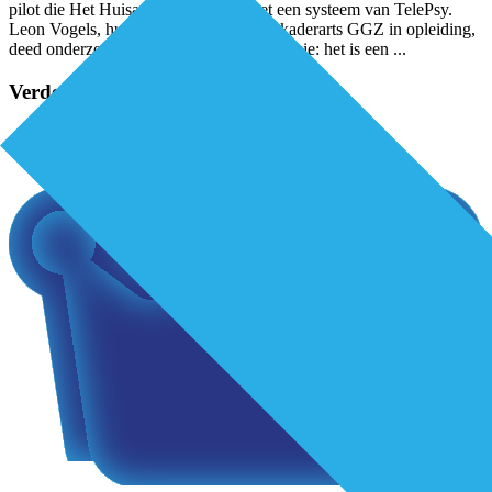
pilot die Het Huisartsenteam deed met een systeem van TelePsy.
Leon Vogels, huisarts in Rijsbergen en kaderarts GGZ in opleiding,
deed onderzoek naar de pilot. Zijn conclusie: het is een
...
Verder lezen?