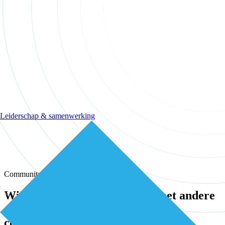
Leiderschap & samenwerking
Community
Wissel kennis en ervaring uit met andere
eerstelijns professionals in onze
community