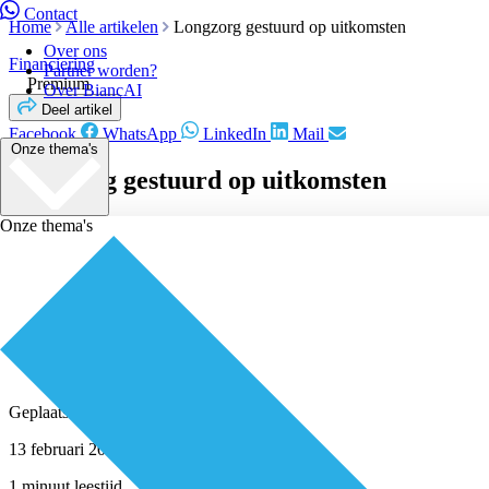
Contact
Home
Alle artikelen
Longzorg gestuurd op uitkomsten
Over ons
Financiering
Partner worden?
Premium
Over BiancAI
Deel artikel
Facebook
WhatsApp
LinkedIn
Mail
Onze thema's
Longzorg gestuurd op uitkomsten
Onze thema's
Geplaatst door
Redactie
13 februari 2018
1 minuut leestijd