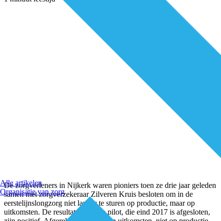
Alle artikelen
De zorgverleners in Nijkerk waren pioniers toen ze drie jaar geleden
Organisatie van zorg
samen met zorgverzekeraar Zilveren Kruis besloten om in de
eerstelijnslongzorg niet langer te sturen op productie, maar op
uitkomsten. De resultaten van de pilot, die eind 2017 is afgesloten,
zijn positief. Afgerekend worden op uitkomsten, niet op productie,