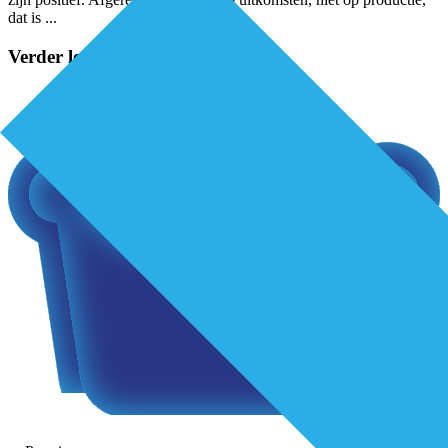
dat is
...
Verder lezen?