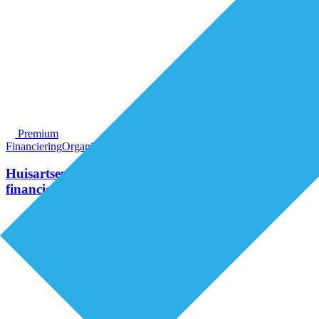
Premium
Financiering
Organisatie van zorg
Huisartsentarieven: één discussie, twee
financieringssporen